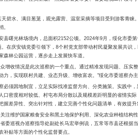
天碧水、满目葱茏，观光露营、温室采摘等项目受到游客青睐。
梢。
曙光林场境内，总面积2152公顷。2024年9月，绥化市委
题。在庆安镇党委引领下，8个村党支部带动村民凝聚发展共识
家森林公园运营，逐步走上发展快车道。
众增收情况是此次巡察的一个重点。通过精准发现问题、压实整
动力，实现联村共建、业态升级、增收富农。”绥化市委巡察办
必须因地制宜，立足实际找准监督方向、分类施策。实践中，
人口密度相对较低、村屯布局分散以及规模差距明显的省情实际，
把握差异性、突出针对性，建立完善个性化问题清单，有效提升
关注维护国家粮食安全和黑土地保护利用、深化农业种植结构性
江省委巡视办巡察指导处副处长马宏举例说，五常等市县还根据
农补贴等方面的个性化监督要点。