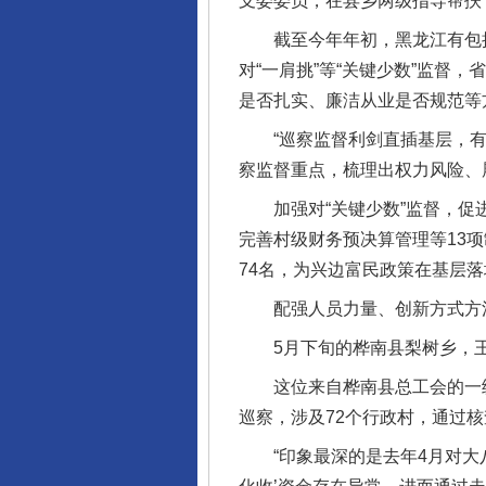
支委委员，在县乡两级指导帮扶
截至今年年初，黑龙江有包括鄂
对“一肩挑”等“关键少数”监
是否扎实、廉洁从业是否规范等
“巡察监督利剑直插基层，有力
察监督重点，梳理出权力风险、
加强对“关键少数”监督，促进
完善村级财务预决算管理等13
74名，为兴边富民政策在基层
配强人员力量、创新方式方法
5月下旬的桦南县梨树乡，王丽
这位来自桦南县总工会的一级
巡察，涉及72个行政村，通过
“印象最深的是去年4月对大八