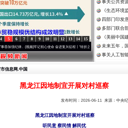
事关公共资
《生态环境监
读
四部门印发
多部门联合部
《美丽中国建
4
5
6
7
8
9
10
11
12
13
14
15
未来五年，
..
·[视频]
牢记初心使命 奋进复兴征程丨“转折之城”激荡..
·[视频]
牢记初心使命 奋进复
事关人工智
省市信息网.中国
黑龙江因地制宜开展对村巡察
发布时间：2026-06-11 来源：
中央
黑龙江因地制宜开展对村巡察
听民意 察民情 解民忧