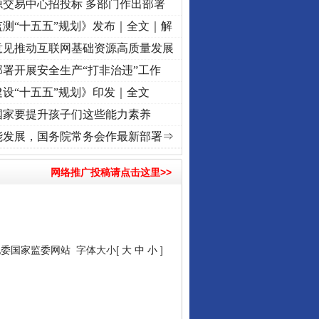
源交易中心招投标 多部门作出部署
测“十五五”规划》发布｜全文｜解
意见推动互联网基础资源高质量发展
署开展安全生产“打非治违”工作
设“十五五”规划》印发｜全文
国家要提升孩子们这些能力素养
兴征程丨红船起航处 潮起..
·[视频]
一首歌的时间，读懂乐至的“诗与远方”
·[视频]
从《水
能发展，国务院常务会作最新部署⇒
网络推广投稿请点击这里>>
纪委国家监委网站
字体大小[
大
中
小
]