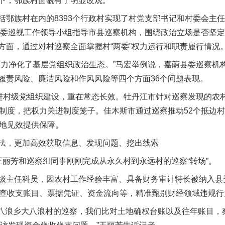
下，鄂族村面貌有了明显改观。
族村在内的8393个行政村实现了村党支部书记和村委会主任“
督，省委巡视工作领导小组指导市县巡察机构，围绕政治立场是否坚
方面，通过对村巡察全面掌握村“两委”权力运行和职责履行情况
净化了基层党组织政治生态。”马宏举例说，嘉荫县委巡察机构
履责风险、廉洁风险和作风风险等四个方面36个问题表现。
村级党组织建设，重在常态长效。牡丹江市针对巡察发现的农村
项制度，把权力关进制度笼子。佳木斯市通过巡察推动52个抵边
落地见效提供保障。
，更加高效获取信息、发现问题、挖出线索
芳和巡察组同事刚刚完成从永久村到永远村的巡察“转场”。
主任科员，因农村工作经验丰富、具备财务审计特长被纳入县委
核查收支账目、票据凭证、资金流向等，精准甄别财经领域违规行
浪乡大八浪村的巡察，我们比对土地确权台账以及往年账目，察觉