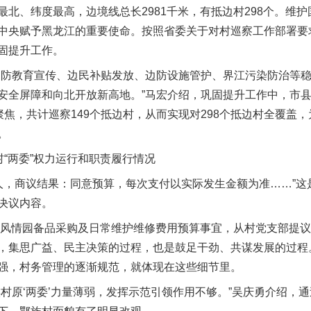
、纬度最高，边境线总长2981千米，有抵边村298个。维护
中央赋予黑龙江的重要使命。按照省委关于对村巡察工作部署要求
固提升工作。
防教育宣传、边民补贴发放、边防设施管护、界江污染防治等稳
安全屏障和向北开放新高地。”马宏介绍，巩固提升工作中，市
聚焦，共计巡察149个抵边村，从而实现对298个抵边村全覆盖
。
“两委”权力运行和职责履行情况
人，商议结果：同意预算，每次支付以实际发生金额为准……”这
决议内容。
风情园备品采购及日常维护维修费用预算事宜，从村党支部提议到
，集思广益、民主决策的过程，也是鼓足干劲、共谋发展的过程
强，村务管理的逐渐规范，就体现在这些细节里。
原‘两委’力量薄弱，发挥示范引领作用不够。”吴庆勇介绍，