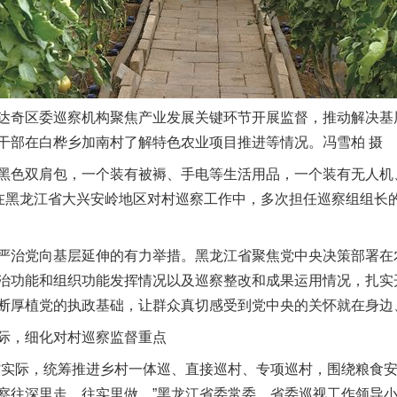
奇区委巡察机构聚焦产业发展关键环节开展监督，推动解决基
干部在白桦乡加南村了解特色农业项目推进等情况。冯雪柏 摄
色双肩包，一个装有被褥、手电等生活用品，一个装有无人机
。在黑龙江省大兴安岭地区对村巡察工作中，多次担任巡察组组长的
治党向基层延伸的有力举措。黑龙江省聚焦党中央决策部署在
治功能和组织功能发挥情况以及巡察整改和成果运用情况，扎实
断厚植党的执政基础，让群众真切感受到党中央的关怀就在身边
，细化对村巡察监督重点
实际，统筹推进乡村一体巡、直接巡村、专项巡村，围绕粮食安
察往深里走、往实里做。”黑龙江省委常委、省委巡视工作领导