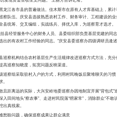
走访发现资金坐收坐支问题。”王丽芳告诉记者。
江各市县的普遍做法。佳木斯市在原有人才库基础上，累计补
巡察队伍。庆安县选拔熟悉农村工作、财务审计、工程建设的业
全县统筹、交叉编组，实战练兵、择优入库，为巡察育才选才。
括县经管服务中心的财务人员、县委组织部负责基层党建的同志
选出的有农村工作经验的同志。”庆安县委巡察办四级调研员逄
巡察机构结合农村基层生产生活规律改进巡察方式方法，充分
提高巡察知晓度，拓宽问题反映渠道。
巡察组采取驻村入户的方式，利用村民晚饭后聚堆聊天的习惯
求。
距离远的实际，大兴安岭地委巡察办因地制宜开展“背包式”
入田间地头“察农事”、走进村民院落“唠家常”，消除群众“不敢
挖出真线索。
愁盼问题，确保巡察成果让群众满意
实
一纸欠条伤亲情 巡回调解促和解..