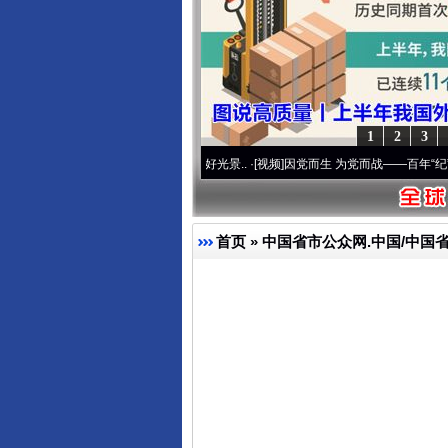
1
2
3
 奋进复兴征程丨宝塔山下好光景..
·[视频]
因党而生 为党而战——百年“纪”事⑧加强纪律
首页
»
中国省市公众网.中国/中国