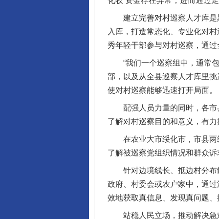
化收’资金存在异常，进而通过
建立完善对村巡察人才库是黑龙
入库，打造常态化、专业化对村
秀年轻干部参与对村巡察，通过
“我们一个巡察组中，通常包
部，以及从全县巡察人才库里挑
使对村巡察能够迅速打开局面。
配强人员力量的同时，各市县
了解对村巡察目的和意义，有力
在农业大市绥化市，市县两级
了解被巡察党组织情况和群众诉
针对边境线长、抵边村分布散且
政府、村委会或农户家中，通过深
效地获取真信息、发现真问题、
站稳人民立场，推动解决急难
完善运行机制助力责任有效落