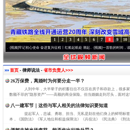
完善运行机制助力责任有效落实
一纸欠条
1
2
3
4
5
6
7
8
9
10
视频]
牢记初心使命 奋进复兴征程丨红船起航处 潮起..
·[视频]
一首歌的时间，读懂乐至的
首页
- 律师说法 -
省市负责人>>>
26万保费，离婚时为何要分走一半？
东山县通报“牛蛙产品抗生素超标问题”
法
人到中年，大半辈子的积蓄往往不仅压在房子和存款上，很多家
数额不菲的"隐形资产"——高额的商业保险。但当婚姻走到尽头，面对这笔
八一建军节｜这些与军人相关的法律知识要知道
提起军人，忠诚、勇敢、担当、无私是刻在他们身上的鲜明标签
本，《国防法》《军人地位和权益保障法》《兵役法》《民法典》《刑法》