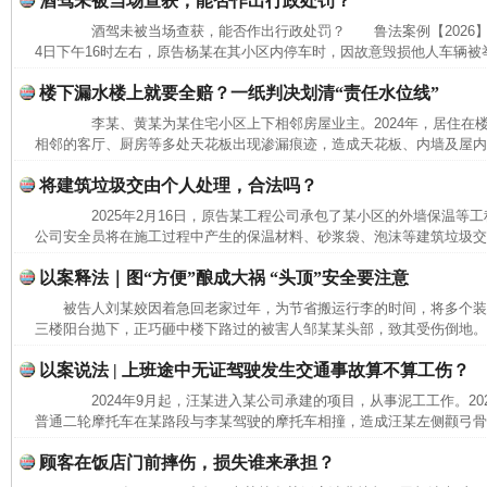
酒驾未被当场查获，能否作出行政处罚？
酒驾未被当场查获，能否作出行政处罚？ 鲁法案例【2026】3
4日下午16时左右，原告杨某在其小区内停车时，因故意毁损他人车辆被举
楼下漏水楼上就要全赔？一纸判决划清“责任水位线”
千年窑火 生生不息
一
李某、黄某为某住宅小区上下相邻房屋业主。2024年，居住在
相邻的客厅、厨房等多处天花板出现渗漏痕迹，造成天花板、内墙及屋内沙
将建筑垃圾交由个人处理，合法吗？
2025年2月16日，原告某工程公司承包了某小区的外墙保温等工程。
公司安全员将在施工过程中产生的保温材料、砂浆袋、泡沫等建筑垃圾交给
以案释法｜图“方便”酿成大祸 “头顶”安全要注意
被告人刘某姣因着急回老家过年，为节省搬运行李的时间，将多个
三楼阳台抛下，正巧砸中楼下路过的被害人邹某某头部，致其受伤倒地。经
以案说法 | 上班途中无证驾驶发生交通事故算不算工伤？
2024年9月起，汪某进入某公司承建的项目，从事泥工工作。2025
揭开“小金库”的免责幌子
普通二轮摩托车在某路段与李某驾驶的摩托车相撞，造成汪某左侧颧弓骨折
顾客在饭店门前摔伤，损失谁来承担？