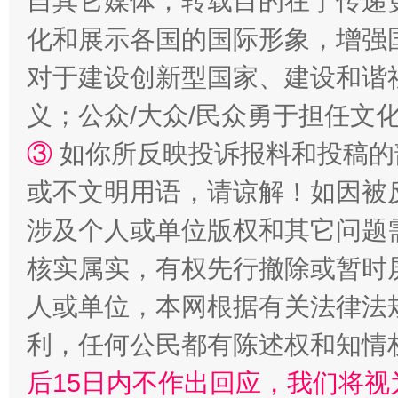
自其它媒体，转载目的在于传递
化和展示各国的国际形象，增强
千年窑火 生生不息
一
对于建设创新型国家、建设和谐
义；公众/大众/民众勇于担任文
③
如你所反映投诉报料和投稿的
或不文明用语，请谅解！如因被
涉及个人或单位版权和其它问题
核实属实，有权先行撤除或暂时
揭开“小金库”的免责幌子
人或单位，本网根据有关法律法
利，任何公民都有陈述权和知情
后15日内不作出回应，我们将视