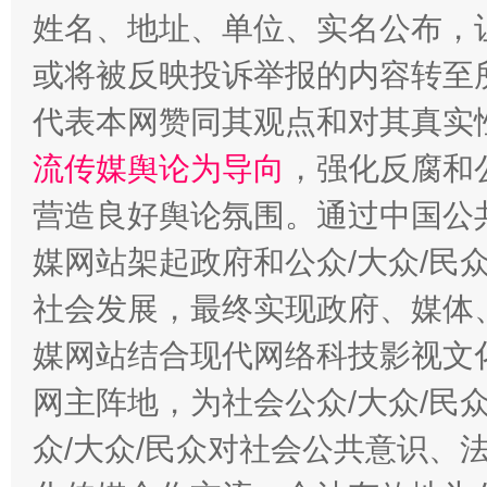
姓名、地址、单位、实名公布，让
或将被反映投诉举报的内容转至
代表本网赞同其观点和对其真实
流传媒舆论为导向
，强化反腐和
受贿1.44亿！段成刚被判无期
从幼儿
营造良好舆论氛围。通过中国公共
媒网站架起政府和公众/大众/民
社会发展，最终实现政府、媒体、
媒网站结合现代网络科技影视文
网主阵地，为社会公众/大众/民
众/大众/民众对社会公共意识、
全民健身五年计划来了！等你上场