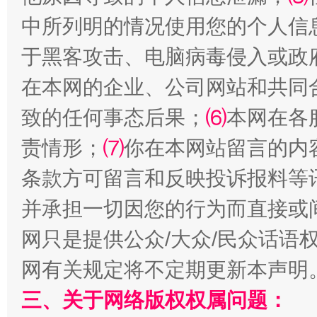
中所列明的情况使用您的个人信
于黑客攻击、电脑病毒侵入或政
在本网的企业、公司网站和共同
致的任何事态后果；
⑹
本网在各
“蜀中异人”王建安的艺术幻境
责情形；
⑺
你在本网站留言的内
条款方可留言和反映投诉报料等
并承担一切因您的行为而直接或
网只是提供公众/大众/民众话语
网有关规定将不定期更新本声明
三、关于网络版权权属问题：
完善运行机制助力责任有效落实
一纸欠条