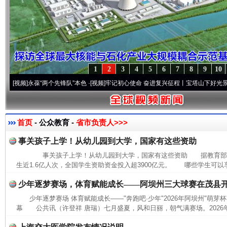
1
2
3
4
5
6
7
8
9
10
频]
永葆“两个先锋队”本色
·[视频]
牢记初心使命 奋进复兴征程丨宝塔山下好光景..
·[视频]
首页
- 公众教育 -
省市负责人>>>
事关孩子上学！从幼儿园到大学，国家有这些资助
事关孩子上学！从幼儿园到大学，国家有这些资助 据教育部消息
生近1.6亿人次，全国学生资助资金投入超3900亿元。 哪些学生可以
少年逐梦赛场，体育赋能成长——阿坝州三大球赛在茂县
少年逐梦赛场 体育赋能成长——"奔跑吧·少年"2026年阿坝州"萌芽
幕 公共讯（许登祥 唐瑞）七月盛夏，风和日丽，朝气满赛场。2026年7