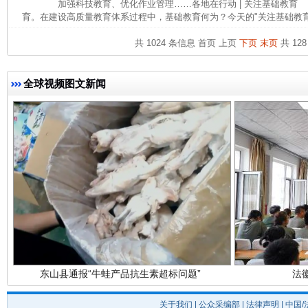
加强科技教育、优化作业管理……各地在行动 | 关注基础教育
育。在建设高质量教育体系过程中，基础教育何为？今天的"关注基础教育 ·
共 1024 条信息
首页
上页
下页
末页
共 128
全球视频图文新闻
完善运行机制助力责任有效落实
一纸欠条
东山县通报“牛蛙产品抗生素超标问题”
法
关于我们
|
公众采编部
|
法律声明
| 中国