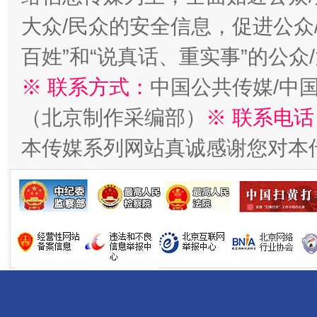
大众/民众的安全信息，促进公众
百姓”和“说真话、重实事”的公众
※ 联系方式：
中国公共传媒/中
（北京制作采编部）
※ 联系电话
千年窑火 生生不息
一
本传媒系列网站真诚感谢您对本
揭开“小金库”的免责幌子