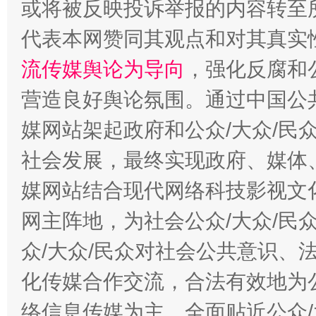
或将被反映投诉举报的内容转至
代表本网赞同其观点和对其真实
完善运行机制助力责任有效落实
一纸欠条
流传媒舆论为导向
，强化反腐和
营造良好舆论氛围。通过中国公共
媒网站架起政府和公众/大众/民
社会发展，最终实现政府、媒体、
媒网站结合现代网络科技影视文
网主阵地，为社会公众/大众/民
众/大众/民众对社会公共意识、
东山县通报“牛蛙产品抗生素超标问题”
法
化传媒合作交流，合法有效地为公
络信息传媒为主，全面贴近公众/