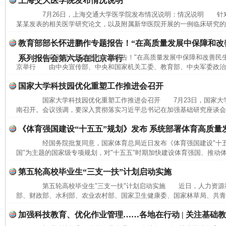
上海交大医学院发布情况说明
7月26日，上海交通大学医学院发布情况说明：情况说明 针
某某发表的相关医学研究论文，以及附属新华医院开展的一例临床研究的相
教育部部长怀进鹏作专题报告！“在高质量发展中保障和改
教育部部长怀进鹏作专题报告！"在高质量发展中保障和改善民生
系列报告会第六场在北京举行
京举行 由中央宣传部、中央和国家机关工委、教育部、中央军委政治工
国家大学科技园优化重塑工作推进会召开
国家大学科技园优化重塑工作推进会召开 7月23日，国家大
南召开。会议强调，要深入贯彻落实习近平总书记在加强基础研究座谈会和
《体育强国建设“十五五”规划》发布 系统部署体育高质量
经国务院批复同意，国家体育总局近日发布《体育强国建设"十五
国"为主题的国家级专项规划，对"十五五"时期加快建设体育强国、推动体
第五轮高校毕业生“三支一扶”计划启动实施
第五轮高校毕业生"三支一扶"计划启动实施 近日，人力资源
部、财政部、水利部、农业农村部、国家卫生健康委、国家林草局、共青团
加强科技教育、优化作业管理……各地在行动 | 关注基础