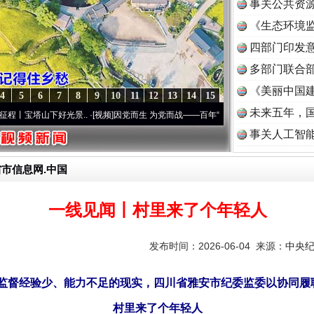
事关公共资
《生态环境监
读
四部门印发
多部门联合部
《美丽中国建
4
5
6
7
8
9
10
11
12
13
14
15
未来五年，
山下好光景..
·[视频]
因党而生 为党而战——百年“纪”事⑧加强纪律..
·[视频]
牢记初心使命
事关人工智
省市信息网.中国
一线见闻丨村里来了个年轻人
发布时间：2026-06-04 来源：
中央
监督经验少、能力不足的现实，四川省雅安市纪委监委以协同履
村里来了个年轻人