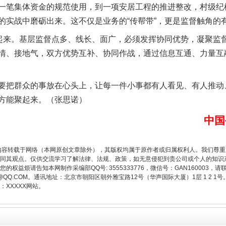
一笔集体资金的规范使用，到一项安居工程的推进整改，村级纪
的实战中磨砺出来。这不仅是业务的“传帮带”，更是监督触角的
来。基层监督点多、线长、面广，必须发挥协同优势，凝聚监
情、接地气，双方优势互补、协同作战，通过信息互通、力量互
题”
法徽映军营 权益有保障
把群众的事放在心头上，让每一件小事都有人看见、有人推动
方能聚起来。（张思诺）
中国
内容转载于网络（本网原创文章除外），其版权均属于原作者或归属权利人。我们尊
同其观点。仅供交流学习了解法律、法规、政策，如无意侵犯到贵公司或个人的知识
权益烦请告知本网制作采编部QQ号: 3555333776，微信号：GAN160003，请
3776@QQ.COM。通讯地址：北京市朝阳区朝外雅宝路12号（华声国际大厦）1层 1 
XXXXX网站。
一批国家标准开始实施