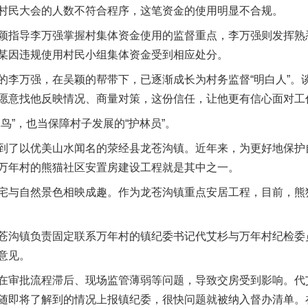
村民大会的人数不符合程序，这笔资金的使用明显不合规。
指导李万强掌握村集体资金使用的监督重点，李万强则发挥熟
某因违规使用村民小组集体资金受到相应处分。
万强，在吴颖的帮带下，已逐渐成长为村务监督“明白人”。
愿意找他反映情况、商量对策，这份信任，让他更有信心面对工
”，也当保障村子发展的“护林员”。
了以优美山水闻名的荥经县龙苍沟镇。近年来，为更好地保护
万年村的熊猫社区安置房建设工程就是其中之一。
与自然景色相映成趣。作为龙苍沟镇重点安居工程，目前，熊
沟镇负责固定联系万年村的镇纪委书记代艾杉与万年村纪检委
意见。
审批流程滞后、现场监管薄弱等问题，导致交房受到影响。代
随即将了解到的情况上报镇纪委，很快问题就被纳入督办清单。