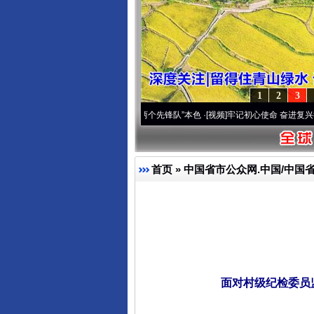
1
2
3
改变雪域高原..
·[视频]
永葆“两个先锋队”本色
·[视频]
牢记初心使命 奋进复兴征程丨宝塔
首页
»
中国省市公众网.中国/中国
面对村级纪检委员