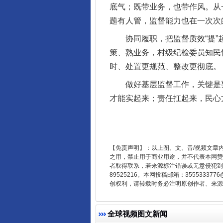
底气；既带业务，也带作风。从
题有人管，监督能力也在一次次
协同履职，把监督质效“提”起
策、熟业务，村级纪检委员知民
东山县通报“牛蛙产品抗生素超标问
时、处置更规范、整改更彻底。
做好基层监督工作，关键是要
才能实起来；责任扛起来，民心
【免责声明】：以上图、文、音/视频文章
之用，禁止用于商业用途，并不代表本网赞
者取得联系，若来源标注错误或无意侵犯到您的
89525216。本网投稿邮箱：355533
创权利，请转载时务必注明原创作者、来源：
千年窑火 生生不息
全球视频图文新闻