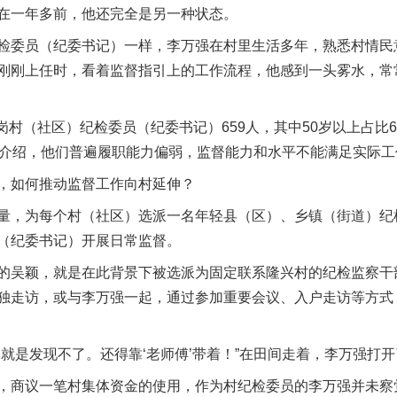
一年多前，他还完全是另一种状态。
委员（纪委书记）一样，李万强在村里生活多年，熟悉村情民
刚刚上任时，看着监督指引上的工作流程，他感到一头雾水，常
（社区）纪检委员（纪委书记）659人，其中50岁以上占比6
安萍介绍，他们普遍履职能力偏弱，监督能力和水平不能满足实际
如何推动监督工作向村延伸？
，为每个村（社区）选派一名年轻县（区）、乡镇（街道）纪
（纪委书记）开展日常监督。
吴颖，就是在此背景下被选派为固定联系隆兴村的纪检监察干
独走访，或与李万强一起，通过参加重要会议、入户走访等方式
是发现不了。还得靠‘老师傅’带着！”在田间走着，李万强打开
商议一笔村集体资金的使用，作为村纪检委员的李万强并未察