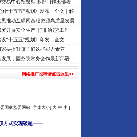
源交易中心招投标 多部门作出部署
测“十五五”规划》发布｜全文｜解
意见推动互联网基础资源高质量发展
署开展安全生产“打非治违”工作
设“十五五”规划》印发｜全文
国家要提升孩子们这些能力素养
 奋进复兴征程丨“转折之城”激荡..
·[视频]
牢记初心使命 奋进复兴征程丨红船起航处 潮
能发展，国务院常务会作最新部署⇒
网络推广投稿请点击这里>>
纪委国家监委网站
字体大小[
大
中
小
]
职方式实现破题——