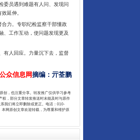
检委员遇到难题有人问、发现问
有效延伸。
督合力。专职纪检监察干部懂政
融、工作互动，使问题发现更及
让核能赋能千行百业
、有人回应。力量沉下去，监督
公众信息网
摘编
：
亓荃鹏
重原创，也注重分享。转发推广仅供学习参考
产权，部分文章转发推送时未能及时与原作
联系我们将立即删除或更正。电话：010-
2 1号。本网原创文章欢迎转载，为尊重和维护原
从数据变化看反腐深化