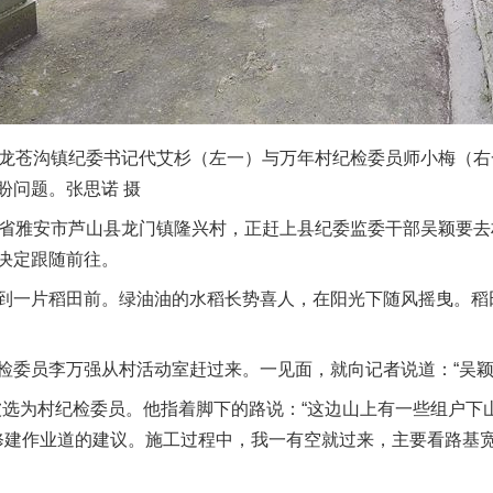
龙苍沟镇纪委书记代艾杉（左一）与万年村纪检委员师小梅（右
盼问题。张思诺 摄
省雅安市芦山县龙门镇隆兴村，正赶上县纪委监委干部吴颖要去
决定跟随前往。
一片稻田前。绿油油的水稻长势喜人，在阳光下随风摇曳。稻
员李万强从村活动室赶过来。一见面，就向记者说道：“吴颖可
被选为村纪检委员。他指着脚下的路说：“这边山上有一些组户下
了修建作业道的建议。施工过程中，我一有空就过来，主要看路基