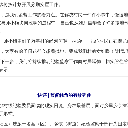
续将按计划开展分期安置工作。
，是我们监督工作的着力点。在解决村民一件件小事中，慢慢地
，在与师小梅协同履职的过程中，自己也从她那里学会了许多接地
。
师小梅走到了万年村的经河河畔。林荫中，几位村民正在摆龙
大家有啥子问题都会想着找她。要成我们村的女娃喽！”村民
一步，我们将持续推动纪检监察工作向村居延伸，切实管住管
表示。
实
一纸欠条伤亲情 巡回调解促和解..
快评 | 监督触角的有效延伸
村级纪检委员面临的现实困境。身在最基层，面对乡里乡亲抹
于形式。
区）选派一名县（区）、乡镇（街道）纪检监察干部作为固定