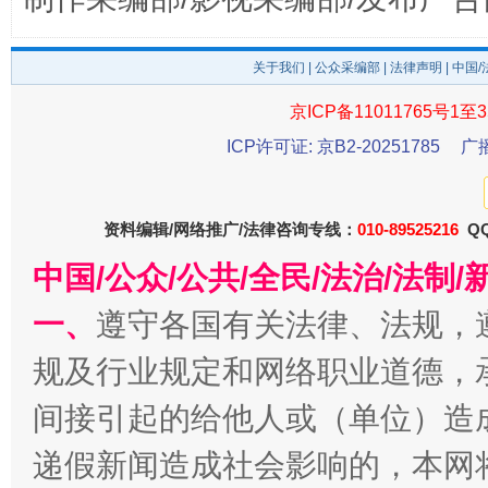
东山县通报“牛蛙产品抗生素超标问题”
法
关于我们
|
公众采编部
|
法律声明
| 中国
京ICP备11011765号1至3
ICP许可证: 京B2-20251785
广
资料编辑/网络推广/法律咨询专线：
010-89525216
QQ
中国/公众/公共/全民/法治/法
一、
遵守各国有关法律、法规，
千年窑火 生生不息
一
规及行业规定和网络职业道德，
间接引起的给他人或（单位）造
递假新闻造成社会影响的，本网