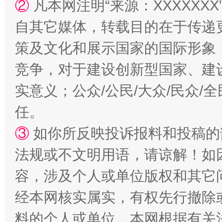
②
凡本网注明“来源：XXXXX
自其它媒体，转载目的在于传递
策及文化和展示国家的国际形象
扯下公款旅游的“隐身衣”
如何以同
竞争，对于建设创新型国家、建
实意义；公众/公民/大众/民众
任。
③
如你所反映投诉报料和投稿的
法规或不文明用语，请谅解！如
容，涉及个人或单位版权和其它
“蜀中异人”王建安的艺术幻境
经本网核实属实，有权先行撤除
料的个人或单位，本网根据有关