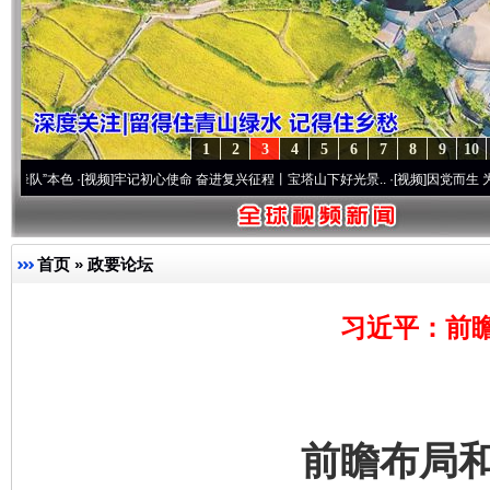
1
2
3
4
5
6
7
8
9
10
色
·[视频]
牢记初心使命 奋进复兴征程丨宝塔山下好光景..
·[视频]
因党而生 为党而战——
首页
»
政要论坛
习近平：前
前瞻布局