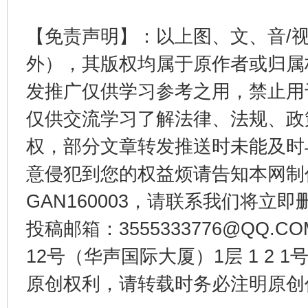
【免责声明】：以上图、文、音/
东山县通报“牛蛙产品抗生素超标问题”
法
外），其版权均属于原作者或归属
发推广仅供学习参考之用，禁止用
仅供交流学习了解法律、法规、政
权，部分文章转发推送时未能及时
意侵犯到您的权益烦请告知本网制作采编
GAN160003，请联系我们将立即删
投稿邮箱：3555333776@QQ
千年窑火 生生不息
一
12号（华声国际大厦）1层 1 2
原创权利，请转载时务必注明原创作