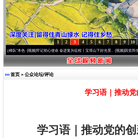
1
2
3
4
5
6
7
8
9
10
本色
·[视频]
牢记初心使命 奋进复兴征程丨宝塔山下好光景..
·[视频]
因党而生 为党而战—
首页
»
公众论坛/评论
学习语｜推动党
学习语｜推动党的创新