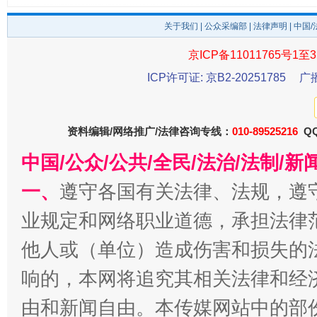
关于我们
|
公众采编部
|
法律声明
| 中国
东山县通报“牛蛙产品抗生素超标问题”
法
京ICP备11011765号1至3
ICP许可证: 京B2-20251785
广
资料编辑/网络推广/法律咨询专线：
010-89525216
QQ
中国/公众/公共/全民/法治/法制/
一、
遵守各国有关法律、法规，遵
业规定和网络职业道德，承担法律
千年窑火 生生不息
一
他人或（单位）造成伤害和损失的
响的，本网将追究其相关法律和经
由和新闻自由。本传媒网站中的部