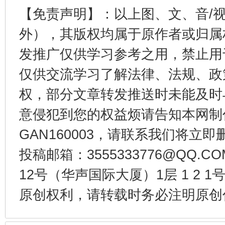
【免责声明】：以上图、文、音/
外），其版权均属于原作者或归属
东山县通报“牛蛙产品抗生素超标问题”
法
发推广仅供学习参考之用，禁止用
仅供交流学习了解法律、法规、政
权，部分文章转发推送时未能及时
意侵犯到您的权益烦请告知本网制作采编
GAN160003，请联系我们将立即删
投稿邮箱：3555333776@QQ
12号（华声国际大厦）1层 1 2
千年窑火 生生不息
一
原创权利，请转载时务必注明原创作