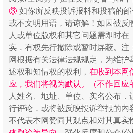
③
如你所反映投诉报料和投稿的部
或不文明用语，请谅解！如因被反
人或单位版权和其它问题需即时在
扯下公款旅游的“隐身衣”
如何以同
实，有权先行撤除或暂时屏蔽。注
网根据有关法律法规规定，为维护
述权和知情权的权利，
在收到本网
应，我们将视为默认。（不作回应
人姓名、地址、单位、实名公布，让
行评论，或将被反映投诉举报的内
“蜀中异人”王建安的艺术幻境
不代表本网赞同其观点和对其真实
体舆论为导向
，强化反腐和公众/公