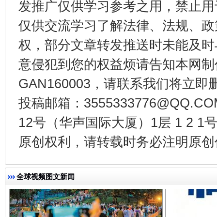
发推广仅供学习参考之用，禁止用
仅供交流学习了解法律、法规、政
权，部分文章转发推送时未能及时
东山县通报“牛蛙产品抗生素超标问题”
法
意侵犯到您的权益烦请告知本网制作采编
GAN160003，请联系我们将立即删
投稿邮箱：3555333776@QQ
12号（华声国际大厦）1层 1 2
原创权利，请转载时务必注明原创作
全球视频图文新闻
千年窑火 生生不息
一