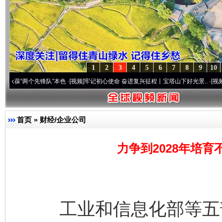
1
2
3
4
5
6
7
8
9
10
两个先锋队”本色
·[视频]
牢记初心使命 奋进复兴征程丨宝塔山下好光景..
·[视频]
因党而生
首页
»
财经/企业公司
力争到2028年培育
工业和信息化部等五部