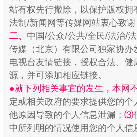
站有权先行撤除，以保护版权拥有者
法制/新闻网等传媒网站衷心致谢
二、
中国/公众/公共/全民/法治
揭开“小金库”的免责幌子
传媒（北京）有限公司独家协办
电视台友情链接，授权合法、健
源，并可添加相应链接。
●就下列相关事宜的发生，本网
定或相关政府的要求提供您的个
他原因导致的个人信息泄漏；
⑶
中所列明的情况使用您的个人信
受贿1.44亿！段成刚被判无期
从幼儿