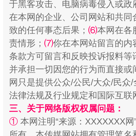
于黑客攻击、电脑病毒侵入或政
在本网的企业、公司网站和共同
致的任何事态后果；
⑹
本网在各
责情形；
⑺
你在本网站留言的内
条款方可留言和反映投诉报料等
并承担一切因您的行为而直接或
全民健身五年计划来了！等你上场
网只是提供公众/公民/大众/民
法律法规及行业规定和国际互联
三、关于网络版权权属问题：
①
本网注明“来源：XXXXXXX网
所有。本传媒网站拥有管理笔名