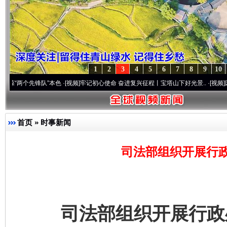
1
2
3
4
5
6
7
8
9
10
先锋队”本色
·[视频]
牢记初心使命 奋进复兴征程丨宝塔山下好光景..
·[视频]
因党而生 为
首页
»
时事新闻
司法部组织开展行
司法部组织开展行政处