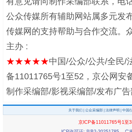
有意见请向制作采编部联系，电话：0
公众传媒所有辅助网站属多元发
传媒网的支持帮助与合作交流。
主办 :
★★★★★
中国/公众/公共/全民/
完善运行机制助力责任有效落实
行
备11011765号1至52，京公网安备：
制作采编部/影视采编部/发布广告
关于我们
|
公众采编部
|
法律声明
| 中国
京ICP备11011765号1至3
ICP许可证: 京B2-20251785
广