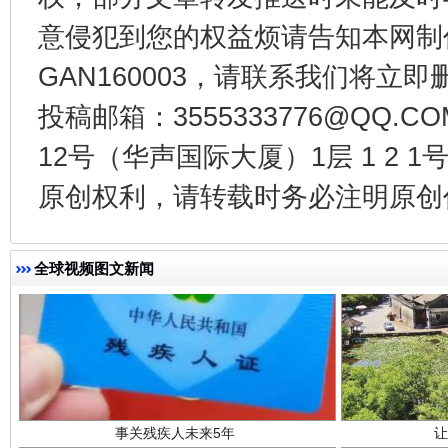
意侵犯到您的权益烦请告知本网制作采编
从幼儿园到大学，有这些资助
“
GAN160003，请联系我们将立即删
投稿邮箱：3555333776@QQ
12号（华声国际大厦）1层 1 2
原创权利，请转载时务必注明原创作
全球视频图文新闻
事关残疾人未来5年
让