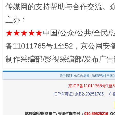
传媒网的支持帮助与合作交流。
主办 :
★★★★★
中国/公众/公共/全民/
备11011765号1至52，京公网安备：
以产业富民促振兴
酒驾
制作采编部/影视采编部/发布广告
关于我们
|
公众采编部
|
法律声明
| 中国
京ICP备11011765号1至3
ICP许可证: 京B2-20251785
广
资料编辑/网络推广/法律咨询专线：
010-89525216
QQ