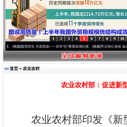
1
2
3
4
5
6
7
8
9
10
频]
因党而生 为党而战——百年“纪”事⑧加强纪律..
·[视频]
牢记初心使命 奋进复兴征程丨“
首页
»
农业农村
农业农村部：促进新
农业农村部印发《新型