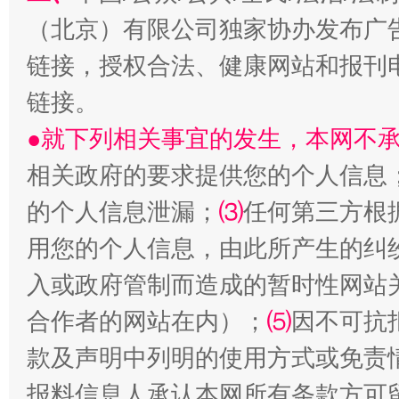
（北京）有限公司独家协办发布广
链接，授权合法、健康网站和报刊
揭开“小金库”的免责幌子
链接。
●就下列相关事宜的发生，本网不
相关政府的要求提供您的个人信息
的个人信息泄漏；
⑶
任何第三方根
用您的个人信息，由此所产生的纠
入或政府管制而造成的暂时性网站
合作者的网站在内）；
⑸
因不可抗
受贿1.44亿！段成刚被判无期
从幼儿
款及声明中列明的使用方式或免责
报料信息人承认本网所有条款方可