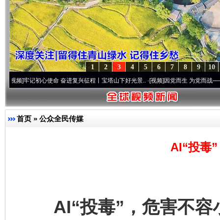
1
2
3
4
5
6
7
8
9
10
记初心使命 奋进复兴征程丨宝塔山下好光景..
·[视频]
因党而生 为党而战——百年“纪”事
首页
»
公众全民传媒
AI“投
AI“投毒”，危害不容