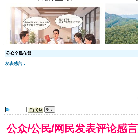
揭开“小金库”的免责幌子
公众全民传媒
发表感言：
受贿1.44亿！段成刚被判无期
从幼儿
公众/公民/网民发表评论感