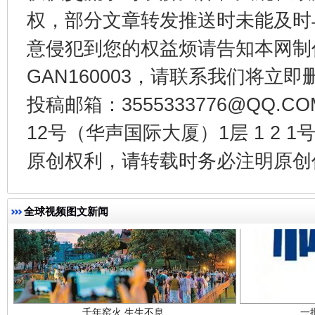
权，部分文章转发推送时未能及时
东山县通报“牛蛙产品抗生素超标问题”
法
意侵犯到您的权益烦请告知本网制作采编
GAN160003，请联系我们将立即删
投稿邮箱：3555333776@QQ
12号（华声国际大厦）1层 1 2
原创权利，请转载时务必注明原创作
全球视频图文新闻
千年窑火 生生不息
一