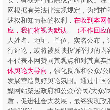
实，有权先行撤除或暂时屏蔽。注
网根据有关法律法规规定，为维护
述权和知情权的权利，
在收到本网
扯下公款旅游的“隐身衣”
如何以同
应，我们将视为默认。（不作回应
人姓名、地址、单位、实名公布，让
行评论，或将被反映投诉举报的内
不代表本网赞同其观点和对其真实
体舆论为导向
，强化反腐和公众/公
发展营造良好舆论氛围。通过中国公
媒网站架起政府和公众/公民/大众
盾，促进社会大发展，最终实现政府