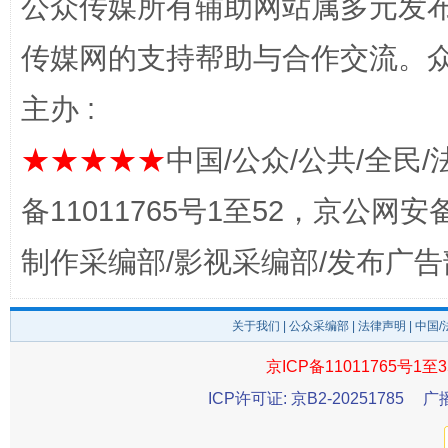
公众传媒所有辅助网站属多元发
传媒网的支持帮助与合作交流。
主办 :
★★★★★
中国/公众/公共/全民/
公平竞争审查“十大案例”出炉！
一纸欠条
备11011765号1至52，京公网安备：
制作采编部/影视采编部/发布广告
关于我们
|
公众采编部
|
法律声明
| 中国
京ICP备11011765号1至3
ICP许可证: 京B2-20251785
广