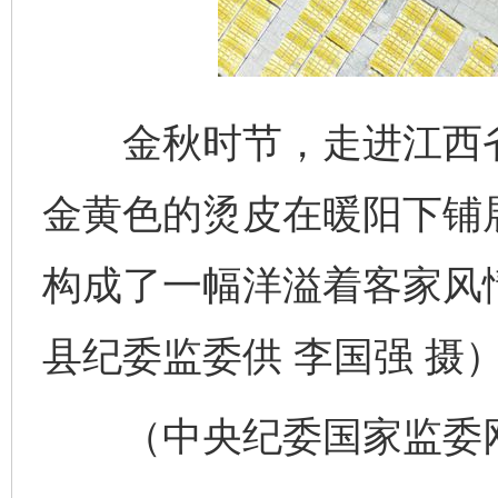
金秋时节，走进江西省
千年窑火 生生不息
一
金黄色的烫皮在暖阳下铺
构成了一幅洋溢着客家风情
县纪委监委供 李国强 摄
（中央纪委国家监委网站
揭开“小金库”的免责幌子