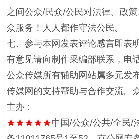
之间公众/民众/公民对法律、政
众服务！人人都作守法公民。
千年窑火 生生不息
一
七、参与本网发表评论感言即表明
有意见请向制作采编部联系，电话：0
公众传媒所有辅助网站属多元发
传媒网的支持帮助与合作交流。
主办 :
揭开“小金库”的免责幌子
★★★★★
中国/公众/公共/全民/
备11011765号1至52，京公网安备：