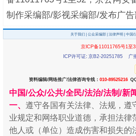
制作采编部/影视采编部/发布广告
关于我们
|
公众采编部
|
法律声明
| 中国
京ICP备11011765号1至3
受贿1.44亿！段成刚被判无期
从幼儿
ICP许可证: 京B2-20251785
广
资料编辑/网络推广/法律咨询专线：
010-89525216
QQ
中国/公众/公共/全民/法治/法制/
一、
遵守各国有关法律、法规，遵
业规定和网络职业道德，承担法律
他人或（单位）造成伤害和损失的
全民健身五年计划来了！等你上场