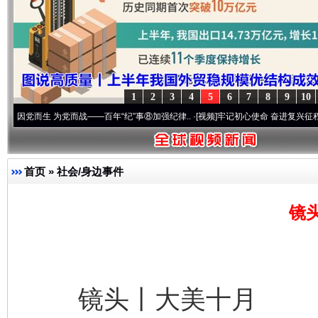
1
2
3
4
5
6
7
8
9
10
 为党而战——百年“纪”事⑧加强纪律..
·[视频]
牢记初心使命 奋进复兴征程丨“转折之城”
首页
»
社会/身边事件
镜
镜头丨大美十月