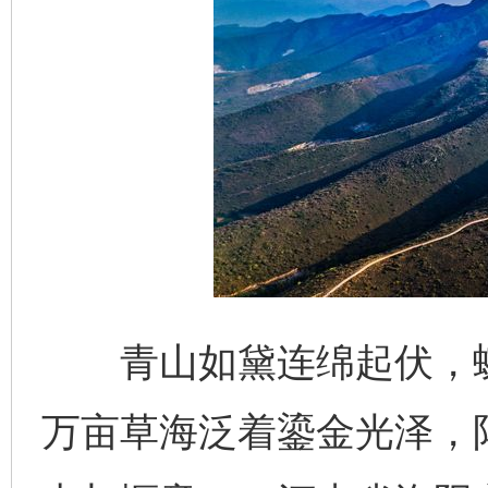
青山如黛连绵起伏，蜿
万亩草海泛着鎏金光泽，