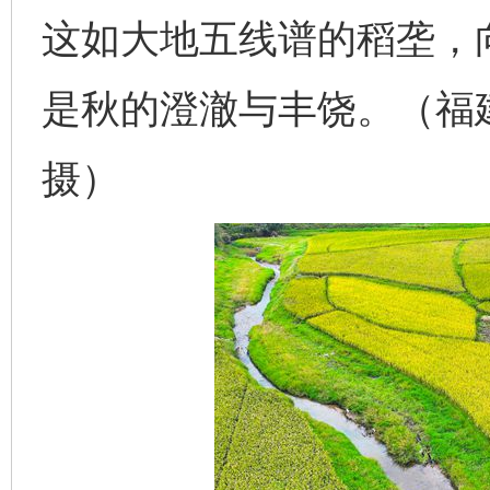
这如大地五线谱的稻垄，
是秋的澄澈与丰饶。（福
摄）