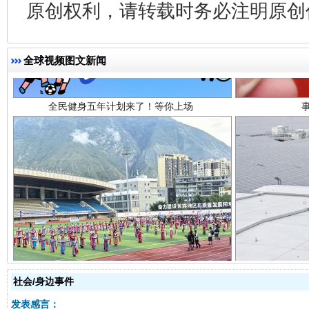
原创权利，请转载时务必注明原创作
全民健身五年计划来了！等你上场
全球视频图文新闻
阿坝州三大球赛在茂县开幕
规模最
社会/身边事件
发表感言：