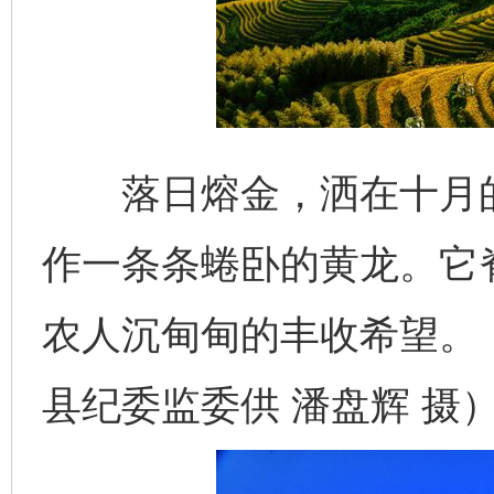
落日熔金，洒在十月的
作一条条蜷卧的黄龙。它脊
农人沉甸甸的丰收希望。
县纪委监委供 潘盘辉 摄