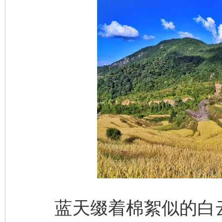
蓝天缀着棉絮似的白云