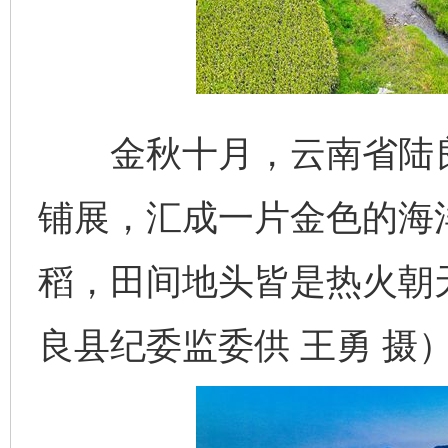
金秋十月，云南省陆良
铺展，汇成一片金色的海
稻，田间地头皆是热火朝
良县纪委监委供 王勇 摄