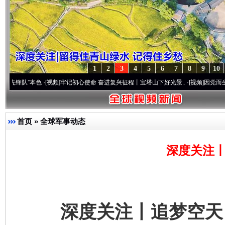
1
2
3
4
5
6
7
8
9
10
”本色
·[视频]
牢记初心使命 奋进复兴征程丨宝塔山下好光景..
·[视频]
因党而生 为党而战
首页
»
全球军事动态
深度关注丨
深度关注丨追梦空天 