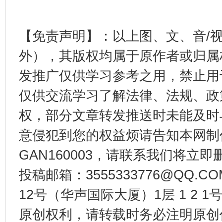
【免责声明】：以上图、文、音/
外），其版权均属于原作者或归属
发推广仅供学习参考之用，禁止用
法徽映军营 权益有保障
让
仅供交流学习了解法律、法规、政
权，部分文章转发推送时未能及时
意侵犯到您的权益烦请告知本网制作采编
GAN160003，请联系我们将立即删
投稿邮箱：3555333776@QQ
12号（华声国际大厦）1层 1 2
一批国家标准开始实施
从
原创权利，请转载时务必注明原创作