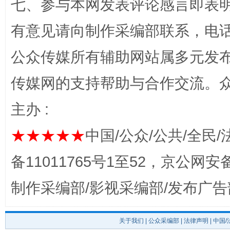
完善运行机制助力责任有效落实
一纸欠条
七、参与本网发表评论感言即表明
有意见请向制作采编部联系，电话：0
公众传媒所有辅助网站属多元发
传媒网的支持帮助与合作交流。
主办 :
★★★★★
中国/公众/公共/全民/
东山县通报“牛蛙产品抗生素超标问题”
法
备11011765号1至52，京公网安备：
制作采编部/影视采编部/发布广告
关于我们
|
公众采编部
|
法律声明
| 中国