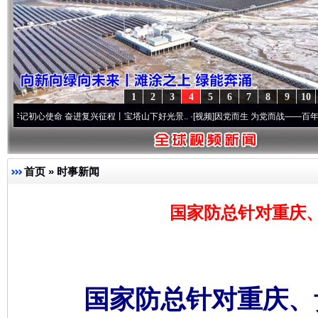
1
2
3
4
5
6
7
8
9
10
使命 奋进复兴征程丨宝塔山下好光景..
·[视频]
因党而生 为党而战——百年“纪”事⑧加强
首页
»
时事新闻
国家防总针对重庆
国家防总针对重庆、