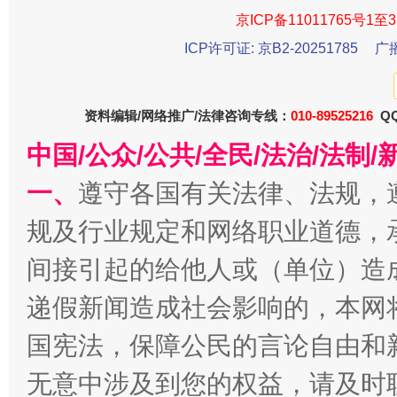
京ICP备11011765号1至3
ICP许可证: 京B2-20251785
广
千年窑火 生生不息
一
资料编辑/网络推广/法律咨询专线：
010-89525216
QQ
中国/公众/公共/全民/法治/法
一、
遵守各国有关法律、法规，
规及行业规定和网络职业道德，
间接引起的给他人或（单位）造
递假新闻造成社会影响的，本网
揭开“小金库”的免责幌子
国宪法，保障公民的言论自由和
无意中涉及到您的权益，请及时