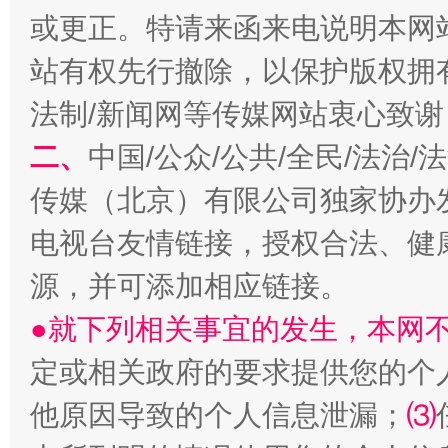
或更正。特请来函来电说明本网
站有权先行撤除，以保护版权拥有者
法制/新闻网等传媒网站衷心致谢
二、
中国/公众/公共/全民/法治
受贿1.44亿！段成刚被判无期
从幼儿
传媒（北京）有限公司独家协办
电视台友情链接，授权合法、健
源，并可添加相应链接。
●就下列相关事宜的发生，本网
定或相关政府的要求提供您的个
他原因导致的个人信息泄漏；
⑶
全民健身五年计划来了！等你上场