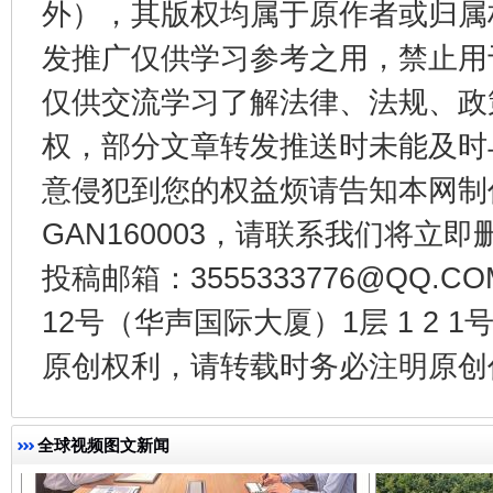
外），其版权均属于原作者或归属
发推广仅供学习参考之用，禁止用
仅供交流学习了解法律、法规、政
千年窑火 生生不息
一
权，部分文章转发推送时未能及时
意侵犯到您的权益烦请告知本网制作采编
GAN160003，请联系我们将立即删
投稿邮箱：3555333776@QQ
12号（华声国际大厦）1层 1 2
原创权利，请转载时务必注明原创作
揭开“小金库”的免责幌子
全球视频图文新闻