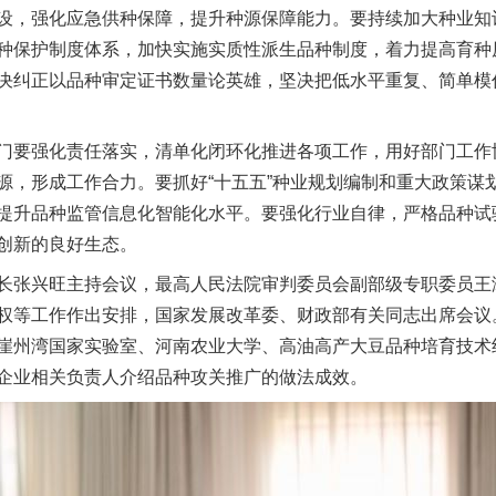
设，强化应急供种保障，提升种源保障能力。要持续加大种业知
种保护制度体系，加快实施实质性派生品种制度，着力提高育种
决纠正以品种审定证书数量论英雄，坚决把低水平重复、简单模
要强化责任落实，清单化闭环化推进各项工作，用好部门工作
源，形成工作合力。要抓好“十五五”种业规划编制和重大政策谋
提升品种监管信息化智能化水平。要强化行业自律，严格品种试
创新的良好生态。
张兴旺主持会议，最高人民法院审判委员会副部级专职委员王
权等工作作出安排，国家发展改革委、财政部有关同志出席会议
崖州湾国家实验室、河南农业大学、高油高产大豆品种培育技术
企业相关负责人介绍品种攻关推广的做法成效。
实
一纸欠条伤亲情 巡回调解促和解..