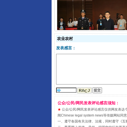
受贿1.44亿！段成刚被判无期
农业农村
发表感言：
全民健身五年计划来了！等你上
公众/公民/网民发表评论感言须知：
★
公众/公民/网民发表评论感言仅供网友表达个人看法
闻Chinese legal system new
一、遵守各国有关法律、法规，同时遵守《
互