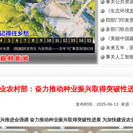
事关公共资
《生态环境监
读
四部门印发
多部门联合部
《美丽中国建
4
5
6
7
8
9
10
11
12
13
14
15
未来五年，
因党而生 为党而战——百年“纪”事⑧加强纪律..
·[视频]
牢记初心使命 奋进复兴征程丨“转
事关人工智
业农村部：奋力推动种业振兴取得突破性
发布时间：2025-06-13 来源
进会强调 奋力推动种业振兴取得突破性进展 为加快建设农