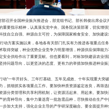
部召开全国种业振兴推进会，部党组书记、部长韩俊出席会议
的重要指示精神，认真落实党中央、国务院决策部署，切实增强
科技自立自强、种源自主可控，为保障国家粮食安全、加快建设
行动方案实施以来，各地各有关部门扎实有力推进各项重点任务
术取得突破，种业优势企业竞争力明显增强，种源供应保障能力
定安全供给作出了重要贡献。但也要看到，对标加快建设农业强
坚持问题导向，以更坚决的态度、更有力的举措加快推进种业振
“一年开好头、三年打基础、五年见成效、十年实现重大突破
力，抓细抓实各项重点工作。要加快种质资源鉴定改良，再筛选
资源分类管理和共享利用机制，让资源活起来、用起来。要加快
产的育种导向，集中力量选育一批急需品种，尽快推动在生产中
一步加大支持，强化企业主导的产学研深度融合。要全面提升种