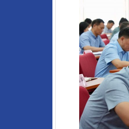
东山县通报“牛蛙产品抗生素超标问
千年窑火 生生不息