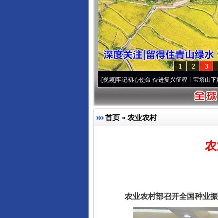
1
2
3
]
永葆“两个先锋队”本色
·[视频]
牢记初心使命 奋进复兴征程丨宝塔山下好光景..
·[视频]
首页
»
农业农村
农
农业农村部召开全国种业振兴推