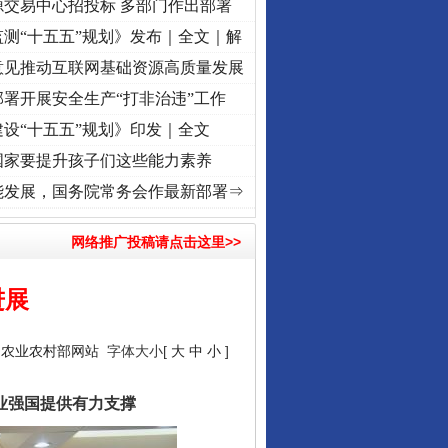
源交易中心招投标 多部门作出部署
测“十五五”规划》发布｜全文｜解
意见推动互联网基础资源高质量发展
署开展安全生产“打非治违”工作
设“十五五”规划》印发｜全文
国家要提升孩子们这些能力素养
折之城”激荡..
·[视频]
牢记初心使命 奋进复兴征程丨红船起航处 潮起..
·[视频]
一首歌的
能发展，国务院常务会作最新部署⇒
网络推广投稿请点击这里>>
进展
：
农业农村部网站
字体大小[
大
中
小
]
业强国提供有力支撑