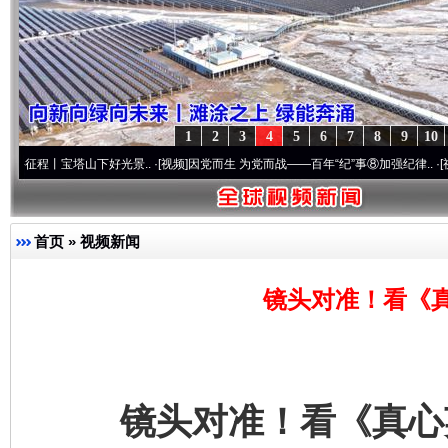
1
2
3
4
5
6
7
8
9
10
山下好光景..
·[视频]
因党而生 为党而战——百年“纪”事⑧加强纪律..
·[视频]
牢记初心使
首页
»
视频新闻
镜头对准！看《
镜头对准！看《真心英