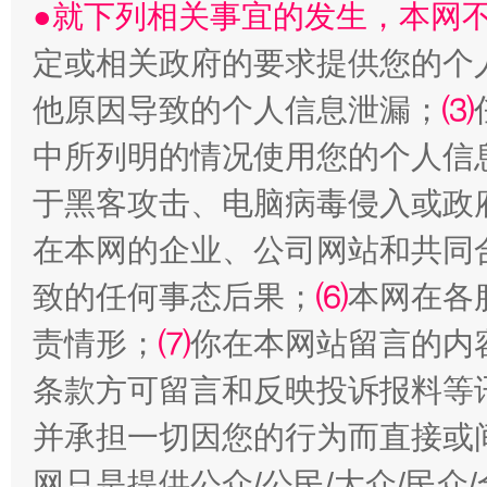
●就下列相关事宜的发生，本网
定或相关政府的要求提供您的个
他原因导致的个人信息泄漏；
⑶
规模最大的光氢储一体化项目
走走
中所列明的情况使用您的个人信
于黑客攻击、电脑病毒侵入或政
在本网的企业、公司网站和共同
致的任何事态后果；
⑹
本网在各
责情形；
⑺
你在本网站留言的内
条款方可留言和反映投诉报料等
镜头丨大暑三秋近
山西：不
并承担一切因您的行为而直接或
网只是提供公众/公民/大众/民