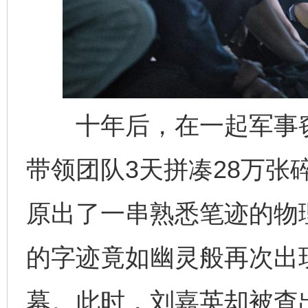
十年后，在一起军事窃
带领团队3天拼凑28万张
原出了一串熟悉笔迹的物
的字迹竟如幽灵般再次出
幕。此时，刘嘉英却被查