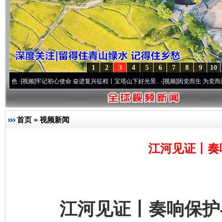
1
2
3
4
5
6
7
8
9
10
]
牢记初心使命 奋进复兴征程丨宝塔山下好光景..
·[视频]
因党而生 为党而战——百年“纪
首页
»
视频新闻
江河见证丨奏
江河见证丨奏响保护