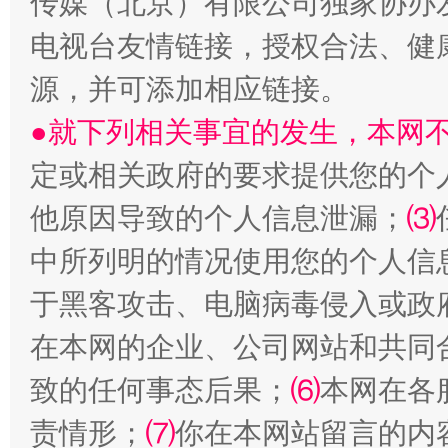
传媒（北京）有限公司独家协办
电视台友情链接，授权合法、健
受贿1.44亿！段成刚被判无期
从幼儿
源，并可添加相应链接。
●就下列相关事宜的发生，本网
定或相关政府的要求提供您的个
他原因导致的个人信息泄漏；
⑶
中所列明的情况使用您的个人信
于黑客攻击、电脑病毒侵入或政
全民健身五年计划来了！等你上场
在本网的企业、公司网站和共同
致的任何事态后果；
⑹
本网在各
责情形；
⑺
你在本网站留言的内