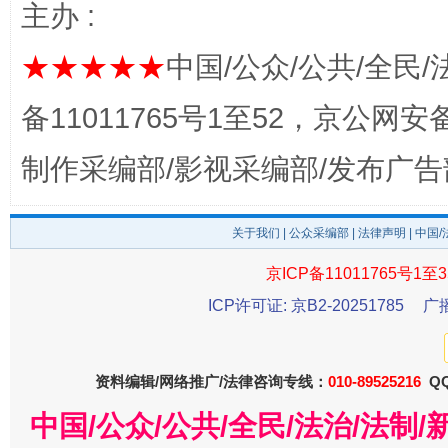
主办 :
★★★★★
中国/公众/公共/全民/
备11011765号1至52，京公网安备：
东山县通报“牛蛙产品抗生素超标问题”
法
制作采编部/影视采编部/发布广告
关于我们
|
公众采编部
|
法律声明
| 中国
京ICP备11011765号1至3
ICP许可证: 京B2-20251785
广
资料编辑/网络推广/法律咨询专线：
010-89525216
QQ
千年窑火 生生不息
一
中国/公众/公共/全民/法治/法